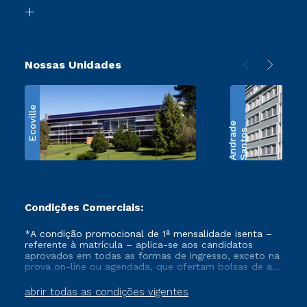
Biblioteca
Retorne ao Curso
Nossas Unidades
Ecoville
e
S
a
n
t
o
s
A
n
d
r
a
d
Condições Comerciais:
*A condição promocional de 1ª mensalidade isenta –
referente à matrícula – aplica-se aos candidatos
aprovados em todas as formas de ingresso, exceto na
prova on-line ou agendada, que ofertam bolsas de até
50% de desconto, ambos ingressantes no semestre
vigente, que ainda não tenham efetivado e/ou não
abrir todas as condições vigentes
tenham cancelado ou trancado sua matrícula em uma