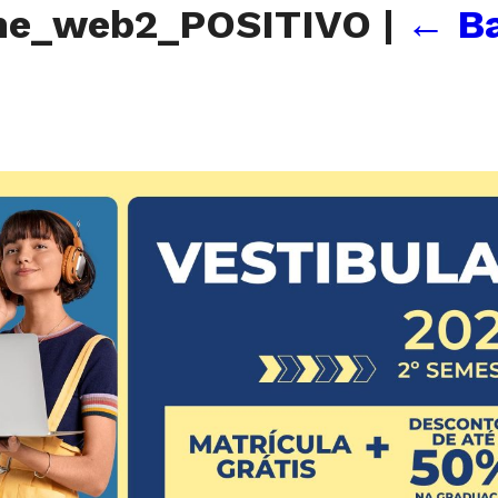
me_web2_POSITIVO
|
←
B