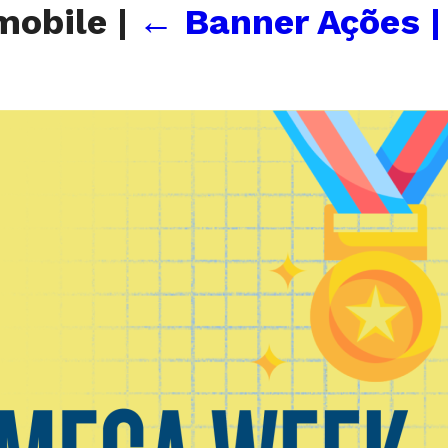
mobile
|
←
Banner Ações 