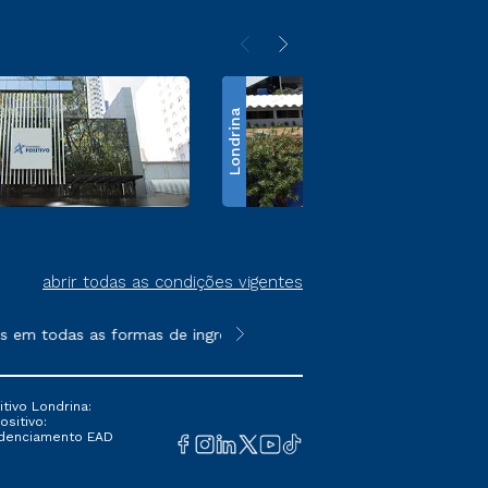
Londrina
abrir todas as condições vigentes
em todas as formas de ingresso, exceto na prova on-line ou agen
**Semipresencial é um formato do E
tivo Londrina:
ositivo:
Credenciamento EAD