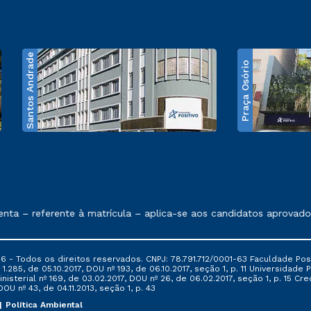
Santos Andrade
Praça Osório
e exposto no contrato de prestação de serviços
 – referente à matrícula – aplica-se aos candidatos aprovados 
6 - Todos os direitos reservados. CNPJ: 78.791.712/0001-63 Faculdade Posi
.285, de 05.10.2017, DOU nº 193, de 06.10.2017, seção 1, p. 11 Universidade P
nisterial nº 169, de 03.02.2017, DOU nº 26, de 06.02.2017, seção 1, p. 15 
 DOU nº 43, de 04.11.2013, seção 1, p. 43
Política Ambiental