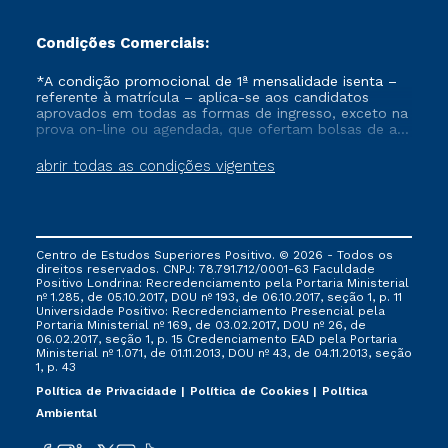
Condições Comerciais:
*A condição promocional de 1ª mensalidade isenta –
referente à matrícula – aplica-se aos candidatos
aprovados em todas as formas de ingresso, exceto na
prova on-line ou agendada, que ofertam bolsas de até
50% de desconto, ambos ingressantes no semestre
vigente, que ainda não tenham efetivado e/ou não
abrir todas as condições vigentes
tenham cancelado ou trancado sua matrícula em uma
das Instituições da Cruzeiro do Sul Educacional, no
período de um ano. Tais condições não se aplicam
aos cursos de Medicina, e também para matriculados
via FIES, Prouni e outros programas governamentais, e
Centro de Estudos Superiores Positivo. © 2026 - Todos os
não se acumula com nenhuma outra campanha
direitos reservados. CNPJ: 78.791.712/0001-63 Faculdade
ofertada pela Instituição.
Positivo Londrina: Recredenciamento pela Portaria Ministerial
nº 1.285, de 05.10.2017, DOU nº 193, de 06.10.2017, seção 1, p. 11
Universidade Positivo: Recredenciamento Presencial ​pela
Portaria Ministerial nº 169, de 03.02.2017, DOU nº 26, de
06.02.2017, seção 1, p. 15 Credenciamento EAD pela Portaria
Ministerial nº 1.071, de 01.11.2013, DOU nº 43, de 04.11.2013, seção
1, p. 43
Política de Privacidade
Política de Cookies
Política
Ambiental