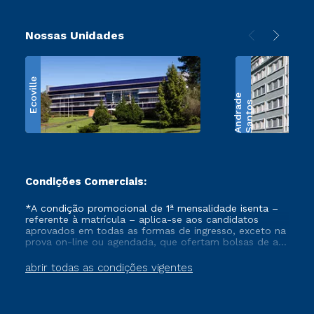
Nossas Unidades
Ecoville
e
S
a
n
t
o
s
A
n
d
r
a
d
Condições Comerciais:
*A condição promocional de 1ª mensalidade isenta –
referente à matrícula – aplica-se aos candidatos
aprovados em todas as formas de ingresso, exceto na
prova on-line ou agendada, que ofertam bolsas de até
50% de desconto, ambos ingressantes no semestre
vigente, que ainda não tenham efetivado e/ou não
abrir todas as condições vigentes
tenham cancelado ou trancado sua matrícula em uma
das Instituições da Cruzeiro do Sul Educacional, no
período de um ano. Tais condições não se aplicam
aos cursos de Medicina, e também para matriculados