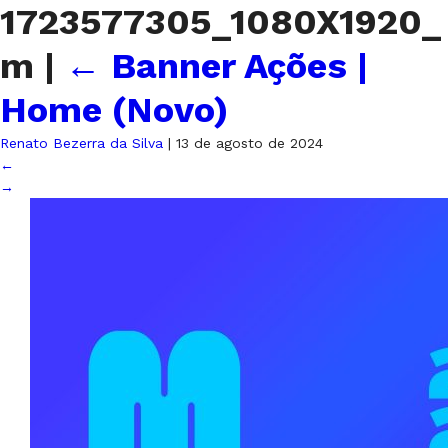
1723577305_1080X1920_
m
|
←
Banner Ações |
Home (Novo)
Renato Bezerra da Silva
|
13 de agosto de 2024
←
→