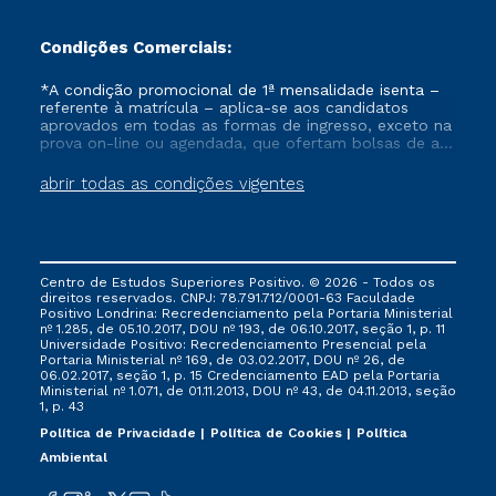
Condições Comerciais:
*A condição promocional de 1ª mensalidade isenta –
referente à matrícula – aplica-se aos candidatos
aprovados em todas as formas de ingresso, exceto na
prova on-line ou agendada, que ofertam bolsas de até
50% de desconto, ambos ingressantes no semestre
vigente, que ainda não tenham efetivado e/ou não
abrir todas as condições vigentes
tenham cancelado ou trancado sua matrícula em uma
das Instituições da Cruzeiro do Sul Educacional, no
período de um ano. Tais condições não se aplicam
aos cursos de Medicina, e também para matriculados
via FIES, Prouni e outros programas governamentais, e
Centro de Estudos Superiores Positivo. © 2026 - Todos os
não se acumula com nenhuma outra campanha
direitos reservados. CNPJ: 78.791.712/0001-63 Faculdade
ofertada pela Instituição.
Positivo Londrina: Recredenciamento pela Portaria Ministerial
nº 1.285, de 05.10.2017, DOU nº 193, de 06.10.2017, seção 1, p. 11
Universidade Positivo: Recredenciamento Presencial ​pela
Portaria Ministerial nº 169, de 03.02.2017, DOU nº 26, de
06.02.2017, seção 1, p. 15 Credenciamento EAD pela Portaria
Ministerial nº 1.071, de 01.11.2013, DOU nº 43, de 04.11.2013, seção
1, p. 43
Política de Privacidade
Política de Cookies
Política
Ambiental