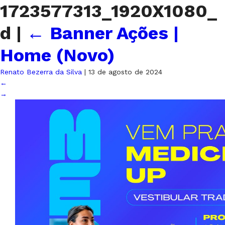
1723577313_1920X1080_
d
|
←
Banner Ações |
Home (Novo)
Renato Bezerra da Silva
|
13 de agosto de 2024
←
→