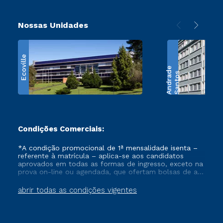
Nossas Unidades
Ecoville
e
S
a
n
t
o
s
A
n
d
r
a
d
Condições Comerciais:
*A condição promocional de 1ª mensalidade isenta –
referente à matrícula – aplica-se aos candidatos
aprovados em todas as formas de ingresso, exceto na
prova on-line ou agendada, que ofertam bolsas de até
50% de desconto, ambos ingressantes no semestre
vigente, que ainda não tenham efetivado e/ou não
abrir todas as condições vigentes
tenham cancelado ou trancado sua matrícula em uma
das Instituições da Cruzeiro do Sul Educacional, no
período de um ano. Tais condições não se aplicam
aos cursos de Medicina, e também para matriculados