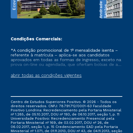
Ecoville
e
S
a
n
t
o
s
A
n
d
r
a
d
Condições Comerciais:
*A condição promocional de 1ª mensalidade isenta –
referente à matrícula – aplica-se aos candidatos
aprovados em todas as formas de ingresso, exceto na
prova on-line ou agendada, que ofertam bolsas de até
50% de desconto, ambos ingressantes no semestre
vigente, que ainda não tenham efetivado e/ou não
abrir todas as condições vigentes
tenham cancelado ou trancado sua matrícula em uma
das Instituições da Cruzeiro do Sul Educacional, no
período de um ano. Tais condições não se aplicam
aos cursos de Medicina, e também para matriculados
via FIES, Prouni e outros programas governamentais, e
Centro de Estudos Superiores Positivo. © 2026 - Todos os
não se acumula com nenhuma outra campanha
direitos reservados. CNPJ: 78.791.712/0001-63 Faculdade
ofertada pela Instituição.
Positivo Londrina: Recredenciamento pela Portaria Ministerial
nº 1.285, de 05.10.2017, DOU nº 193, de 06.10.2017, seção 1, p. 11
Universidade Positivo: Recredenciamento Presencial ​pela
Portaria Ministerial nº 169, de 03.02.2017, DOU nº 26, de
06.02.2017, seção 1, p. 15 Credenciamento EAD pela Portaria
Ministerial nº 1.071, de 01.11.2013, DOU nº 43, de 04.11.2013, seção