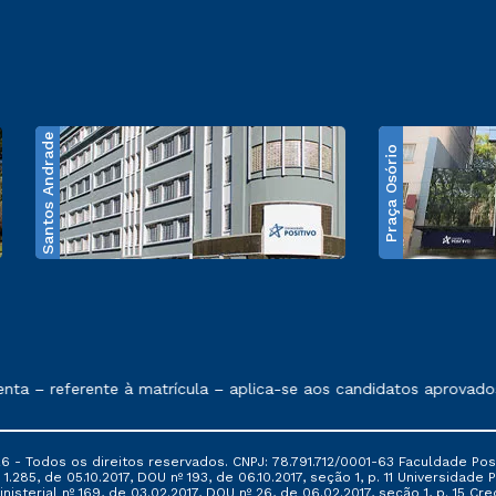
Santos Andrade
Praça Osório
e exposto no contrato de prestação de serviços
– referente à matrícula – aplica-se aos candidatos aprovados e
6 - Todos os direitos reservados. CNPJ: 78.791.712/0001-63 Faculdade Posi
.285, de 05.10.2017, DOU nº 193, de 06.10.2017, seção 1, p. 11 Universidade P
nisterial nº 169, de 03.02.2017, DOU nº 26, de 06.02.2017, seção 1, p. 15 