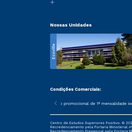
Nossas Unidades
Ecoville
Condições Comerciais:
 poderão sofrer alterações nos períodos de rematrícula conform
*A condição promocional de 1ª mensalidade isenta 
Centro de Estudos Superiores Positivo. © 202
Recredenciamento pela Portaria Ministerial nº 1
Recredenciamento Presencial ​pela Portaria Mi