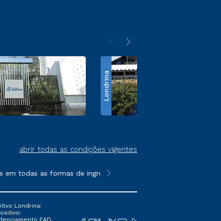
Londrina
abrir todas as condições vigentes
m todas as formas de ingresso, exceto na prova on-line ou agen
**Semipresencial é um formato do E
tivo Londrina:
ositivo:
Credenciamento EAD