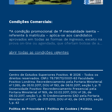
Condições Comerciais:
*A condição promocional de 1ª mensalidade isenta –
referente à matrícula – aplica-se aos candidatos
aprovados em todas as formas de ingresso, exceto na
prova on-line ou agendada, que ofertam bolsas de até
50% de desconto, ambos ingressantes no semestre
vigente, que ainda não tenham efetivado e/ou não
abrir todas as condições vigentes
tenham cancelado ou trancado sua matrícula em uma
das Instituições da Cruzeiro do Sul Educacional, no
período de um ano. Tais condições não se aplicam
aos cursos de Medicina, e também para matriculados
via FIES, Prouni e outros programas governamentais, e
Centro de Estudos Superiores Positivo. © 2026 - Todos os
não se acumula com nenhuma outra campanha
direitos reservados. CNPJ: 78.791.712/0001-63 Faculdade
ofertada pela Instituição.
Positivo Londrina: Recredenciamento pela Portaria Ministerial
nº 1.285, de 05.10.2017, DOU nº 193, de 06.10.2017, seção 1, p. 11
Universidade Positivo: Recredenciamento Presencial ​pela
Portaria Ministerial nº 169, de 03.02.2017, DOU nº 26, de
06.02.2017, seção 1, p. 15 Credenciamento EAD pela Portaria
Ministerial nº 1.071, de 01.11.2013, DOU nº 43, de 04.11.2013, seção
1, p. 43
Política de Privacidade
Política de Cookies
Política