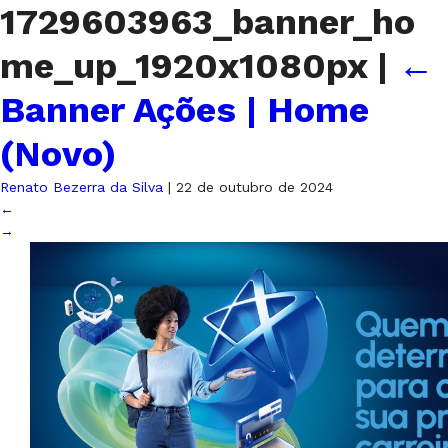
1729603963_banner_ho
me_up_1920x1080px
|
←
Banner Ações | Home
(Novo)
Renato Bezerra da Silva
|
22 de outubro de 2024
←
→