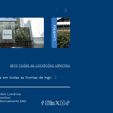
Londrina
abrir todas as condições vigentes
m todas as formas de ingresso, exceto na prova on-line ou agen
**Semipresencial é um formato do E
tivo Londrina:
ositivo:
Credenciamento EAD