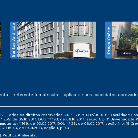
Santos Andrade
Praça Osório
e exposto no contrato de prestação de serviços
– referente à matrícula – aplica-se aos candidatos aprovados e
6 - Todos os direitos reservados. CNPJ: 78.791.712/0001-63 Faculdade Posi
.285, de 05.10.2017, DOU nº 193, de 06.10.2017, seção 1, p. 11 Universidade P
nisterial nº 169, de 03.02.2017, DOU nº 26, de 06.02.2017, seção 1, p. 15 
 DOU nº 43, de 04.11.2013, seção 1, p. 43
Política Ambiental