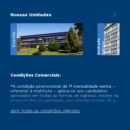
Nossas Unidades
Ecoville
e
S
a
n
t
o
s
A
n
d
r
a
d
Condições Comerciais:
*A condição promocional de 1ª mensalidade isenta –
referente à matrícula – aplica-se aos candidatos
aprovados em todas as formas de ingresso, exceto na
prova on-line ou agendada, que ofertam bolsas de até
50% de desconto, ambos ingressantes no semestre
vigente, que ainda não tenham efetivado e/ou não
abrir todas as condições vigentes
tenham cancelado ou trancado sua matrícula em uma
das Instituições da Cruzeiro do Sul Educacional, no
período de um ano. Tais condições não se aplicam
aos cursos de Medicina, e também para matriculados