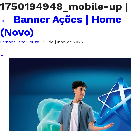
1750194948_mobile-up
|
←
Banner Ações | Home
(Novo)
Fernada Iana Souza
|
17 de junho de 2025
←
→