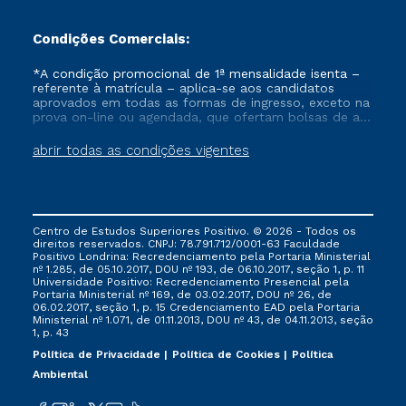
Condições Comerciais:
*A condição promocional de 1ª mensalidade isenta –
referente à matrícula – aplica-se aos candidatos
aprovados em todas as formas de ingresso, exceto na
prova on-line ou agendada, que ofertam bolsas de até
50% de desconto, ambos ingressantes no semestre
vigente, que ainda não tenham efetivado e/ou não
abrir todas as condições vigentes
tenham cancelado ou trancado sua matrícula em uma
das Instituições da Cruzeiro do Sul Educacional, no
período de um ano. Tais condições não se aplicam
aos cursos de Medicina, e também para matriculados
via FIES, Prouni e outros programas governamentais, e
Centro de Estudos Superiores Positivo. © 2026 - Todos os
não se acumula com nenhuma outra campanha
direitos reservados. CNPJ: 78.791.712/0001-63 Faculdade
ofertada pela Instituição.
Positivo Londrina: Recredenciamento pela Portaria Ministerial
nº 1.285, de 05.10.2017, DOU nº 193, de 06.10.2017, seção 1, p. 11
Universidade Positivo: Recredenciamento Presencial ​pela
Portaria Ministerial nº 169, de 03.02.2017, DOU nº 26, de
06.02.2017, seção 1, p. 15 Credenciamento EAD pela Portaria
Ministerial nº 1.071, de 01.11.2013, DOU nº 43, de 04.11.2013, seção
1, p. 43
Política de Privacidade
Política de Cookies
Política
Ambiental