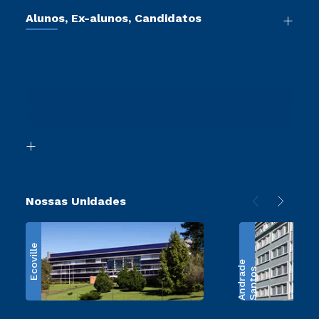
Vestibular Mérito
Cursos de Medicina
Sou Colaborador
Alunos, Ex-alunos, Candidatos
Vestibular Redação
Cursos Livres
Sou Aluno
Tour Presencial
Vestibular Múltipla Escolha
Cursos Técnicos
Sou Candidato
Ética e Integridade
Vestibular Solidário
Cursos Profissionalizantes
Sou Ex-Aluno
Proteção de dados
Ingresso via Enem
Canais de Atendimento
Segunda Graduação
Acessibilidade
Transferência
Biblioteca
Retorne ao Curso
Nossas Unidades
Ecoville
e
S
a
n
t
o
s
A
n
d
r
a
d