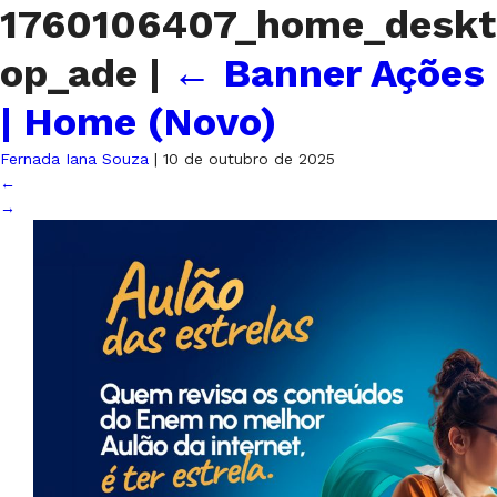
1760106407_home_deskt
op_ade
|
←
Banner Ações
| Home (Novo)
Fernada Iana Souza
|
10 de outubro de 2025
←
→