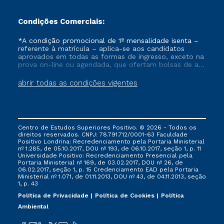
Condições Comerciais:
*A condição promocional de 1ª mensalidade isenta –
referente à matrícula – aplica-se aos candidatos
aprovados em todas as formas de ingresso, exceto na
prova on-line ou agendada, que ofertam bolsas de até
50% de desconto, ambos ingressantes no semestre
vigente, que ainda não tenham efetivado e/ou não
abrir todas as condições vigentes
tenham cancelado ou trancado sua matrícula em uma
das Instituições da Cruzeiro do Sul Educacional, no
período de um ano. Tais condições não se aplicam
aos cursos de Medicina, e também para matriculados
via FIES, Prouni e outros programas governamentais, e
Centro de Estudos Superiores Positivo. © 2026 - Todos os
não se acumula com nenhuma outra campanha
direitos reservados. CNPJ: 78.791.712/0001-63 Faculdade
ofertada pela Instituição.
Positivo Londrina: Recredenciamento pela Portaria Ministerial
nº 1.285, de 05.10.2017, DOU nº 193, de 06.10.2017, seção 1, p. 11
Universidade Positivo: Recredenciamento Presencial ​pela
Portaria Ministerial nº 169, de 03.02.2017, DOU nº 26, de
06.02.2017, seção 1, p. 15 Credenciamento EAD pela Portaria
Ministerial nº 1.071, de 01.11.2013, DOU nº 43, de 04.11.2013, seção
1, p. 43
Política de Privacidade
Política de Cookies
Política
Ambiental