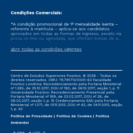
Condições Comerciais:
*A condição promocional de 1ª mensalidade isenta –
referente à matrícula – aplica-se aos candidatos
aprovados em todas as formas de ingresso, exceto na
prova on-line ou agendada, que ofertam bolsas de até
50% de desconto, ambos ingressantes no semestre
vigente, que ainda não tenham efetivado e/ou não
abrir todas as condições vigentes
tenham cancelado ou trancado sua matrícula em uma
das Instituições da Cruzeiro do Sul Educacional, no
período de um ano. Tais condições não se aplicam
aos cursos de Medicina, e também para matriculados
via FIES, Prouni e outros programas governamentais, e
Centro de Estudos Superiores Positivo. © 2026 - Todos os
não se acumula com nenhuma outra campanha
direitos reservados. CNPJ: 78.791.712/0001-63 Faculdade
ofertada pela Instituição.
Positivo Londrina: Recredenciamento pela Portaria Ministerial
nº 1.285, de 05.10.2017, DOU nº 193, de 06.10.2017, seção 1, p. 11
Universidade Positivo: Recredenciamento Presencial ​pela
Portaria Ministerial nº 169, de 03.02.2017, DOU nº 26, de
06.02.2017, seção 1, p. 15 Credenciamento EAD pela Portaria
Ministerial nº 1.071, de 01.11.2013, DOU nº 43, de 04.11.2013, seção
1, p. 43
Política de Privacidade
Política de Cookies
Política
Ambiental