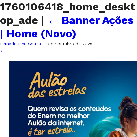
1760106418_home_deskt
op_ade
|
←
Banner Ações
| Home (Novo)
Fernada Iana Souza
|
10 de outubro de 2025
←
→