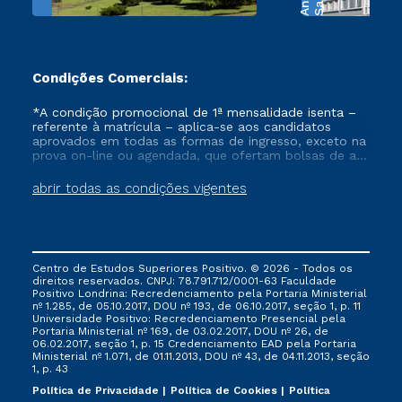
Condições Comerciais:
*A condição promocional de 1ª mensalidade isenta –
referente à matrícula – aplica-se aos candidatos
aprovados em todas as formas de ingresso, exceto na
prova on-line ou agendada, que ofertam bolsas de até
50% de desconto, ambos ingressantes no semestre
vigente, que ainda não tenham efetivado e/ou não
abrir todas as condições vigentes
tenham cancelado ou trancado sua matrícula em uma
das Instituições da Cruzeiro do Sul Educacional, no
período de um ano. Tais condições não se aplicam
aos cursos de Medicina, e também para matriculados
via FIES, Prouni e outros programas governamentais, e
Centro de Estudos Superiores Positivo. © 2026 - Todos os
não se acumula com nenhuma outra campanha
direitos reservados. CNPJ: 78.791.712/0001-63 Faculdade
ofertada pela Instituição.
Positivo Londrina: Recredenciamento pela Portaria Ministerial
nº 1.285, de 05.10.2017, DOU nº 193, de 06.10.2017, seção 1, p. 11
Universidade Positivo: Recredenciamento Presencial ​pela
Portaria Ministerial nº 169, de 03.02.2017, DOU nº 26, de
06.02.2017, seção 1, p. 15 Credenciamento EAD pela Portaria
Ministerial nº 1.071, de 01.11.2013, DOU nº 43, de 04.11.2013, seção
1, p. 43
Política de Privacidade
Política de Cookies
Política