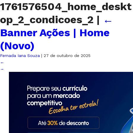
1761576504_home_deskt
op_2_condicoes_2
|
←
Banner Ações | Home
(Novo)
Fernada Iana Souza
|
27 de outubro de 2025
←
→