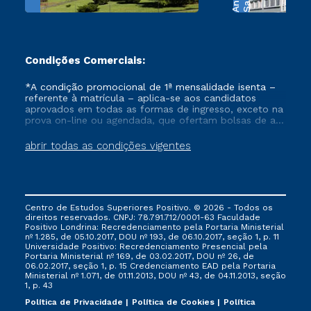
Condições Comerciais:
*A condição promocional de 1ª mensalidade isenta –
referente à matrícula – aplica-se aos candidatos
aprovados em todas as formas de ingresso, exceto na
prova on-line ou agendada, que ofertam bolsas de até
50% de desconto, ambos ingressantes no semestre
vigente, que ainda não tenham efetivado e/ou não
abrir todas as condições vigentes
tenham cancelado ou trancado sua matrícula em uma
das Instituições da Cruzeiro do Sul Educacional, no
período de um ano. Tais condições não se aplicam
aos cursos de Medicina, e também para matriculados
via FIES, Prouni e outros programas governamentais, e
Centro de Estudos Superiores Positivo. © 2026 - Todos os
não se acumula com nenhuma outra campanha
direitos reservados. CNPJ: 78.791.712/0001-63 Faculdade
ofertada pela Instituição.
Positivo Londrina: Recredenciamento pela Portaria Ministerial
nº 1.285, de 05.10.2017, DOU nº 193, de 06.10.2017, seção 1, p. 11
Universidade Positivo: Recredenciamento Presencial ​pela
Portaria Ministerial nº 169, de 03.02.2017, DOU nº 26, de
06.02.2017, seção 1, p. 15 Credenciamento EAD pela Portaria
Ministerial nº 1.071, de 01.11.2013, DOU nº 43, de 04.11.2013, seção
1, p. 43
Política de Privacidade
Política de Cookies
Política