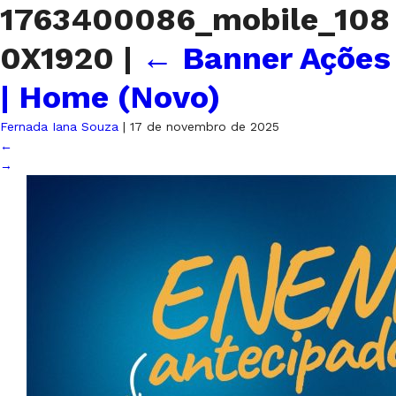
1763400086_mobile_108
0X1920
|
←
Banner Ações
| Home (Novo)
Fernada Iana Souza
|
17 de novembro de 2025
←
→