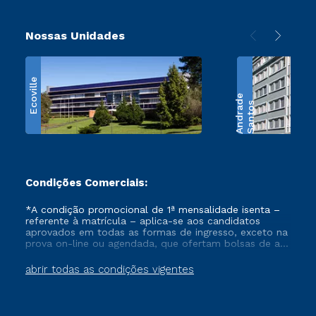
Nossas Unidades
Ecoville
e
S
a
n
t
o
s
A
n
d
r
a
d
Condições Comerciais:
*A condição promocional de 1ª mensalidade isenta –
referente à matrícula – aplica-se aos candidatos
aprovados em todas as formas de ingresso, exceto na
prova on-line ou agendada, que ofertam bolsas de até
50% de desconto, ambos ingressantes no semestre
vigente, que ainda não tenham efetivado e/ou não
abrir todas as condições vigentes
tenham cancelado ou trancado sua matrícula em uma
das Instituições da Cruzeiro do Sul Educacional, no
período de um ano. Tais condições não se aplicam
aos cursos de Medicina, e também para matriculados