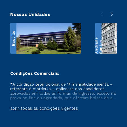
Nossas Unidades
Ecoville
e
S
a
n
t
o
s
A
n
d
r
a
d
Condições Comerciais:
*A condição promocional de 1ª mensalidade isenta –
referente à matrícula – aplica-se aos candidatos
aprovados em todas as formas de ingresso, exceto na
prova on-line ou agendada, que ofertam bolsas de até
50% de desconto, ambos ingressantes no semestre
vigente, que ainda não tenham efetivado e/ou não
abrir todas as condições vigentes
tenham cancelado ou trancado sua matrícula em uma
das Instituições da Cruzeiro do Sul Educacional, no
período de um ano. Tais condições não se aplicam
aos cursos de Medicina, e também para matriculados