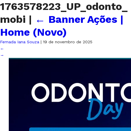
1763578223_UP_odonto_
mobi
|
←
Banner Ações |
Home (Novo)
Fernada Iana Souza
|
19 de novembro de 2025
←
→