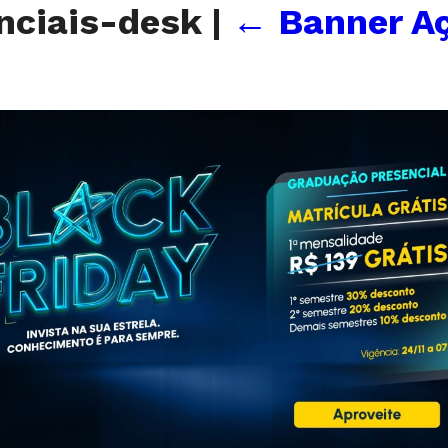
nciais-desk
|
←
Banner A