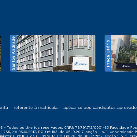
Santos Andrade
Praça Osório
e exposto no contrato de prestação de serviços
– referente à matrícula – aplica-se aos candidatos aprovados e
6 - Todos os direitos reservados. CNPJ: 78.791.712/0001-63 Faculdade Posi
.285, de 05.10.2017, DOU nº 193, de 06.10.2017, seção 1, p. 11 Universidade P
nisterial nº 169, de 03.02.2017, DOU nº 26, de 06.02.2017, seção 1, p. 15 