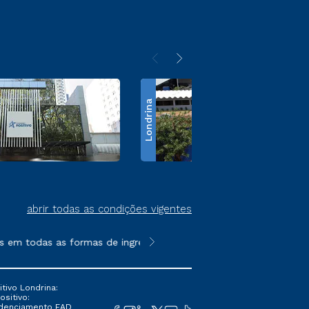
Londrina
abrir todas as condições vigentes
m todas as formas de ingresso, exceto na prova on-line ou agen
**Semipresencial é um formato do E
tivo Londrina:
ositivo:
Credenciamento EAD