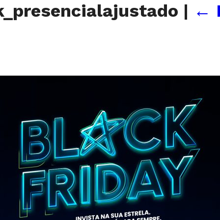
k_presencialajustado
|
←