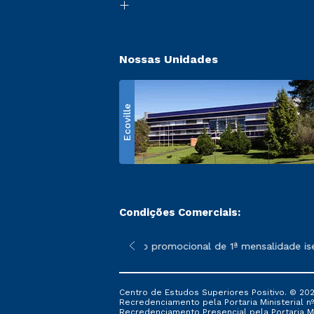
Nossas Unidades
Ecoville
Condições Comerciais:
 poderão sofrer alterações nos períodos de rematrícula conform
*A condição promocional de 1ª mensalidade isenta 
Centro de Estudos Superiores Positivo. © 202
Recredenciamento pela Portaria Ministerial nº 1
Recredenciamento Presencial ​pela Portaria Mi