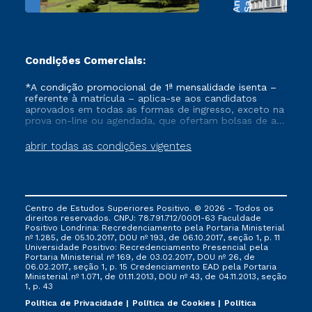
Condições Comerciais:
*A condição promocional de 1ª mensalidade isenta –
referente à matrícula – aplica-se aos candidatos
aprovados em todas as formas de ingresso, exceto na
prova on-line ou agendada, que ofertam bolsas de até
50% de desconto, ambos ingressantes no semestre
vigente, que ainda não tenham efetivado e/ou não
abrir todas as condições vigentes
tenham cancelado ou trancado sua matrícula em uma
das Instituições da Cruzeiro do Sul Educacional, no
período de um ano. Tais condições não se aplicam
aos cursos de Medicina, e também para matriculados
via FIES, Prouni e outros programas governamentais, e
Centro de Estudos Superiores Positivo. © 2026 - Todos os
não se acumula com nenhuma outra campanha
direitos reservados. CNPJ: 78.791.712/0001-63 Faculdade
ofertada pela Instituição.
Positivo Londrina: Recredenciamento pela Portaria Ministerial
nº 1.285, de 05.10.2017, DOU nº 193, de 06.10.2017, seção 1, p. 11
Universidade Positivo: Recredenciamento Presencial ​pela
Portaria Ministerial nº 169, de 03.02.2017, DOU nº 26, de
06.02.2017, seção 1, p. 15 Credenciamento EAD pela Portaria
Ministerial nº 1.071, de 01.11.2013, DOU nº 43, de 04.11.2013, seção
1, p. 43
Política de Privacidade
Política de Cookies
Política