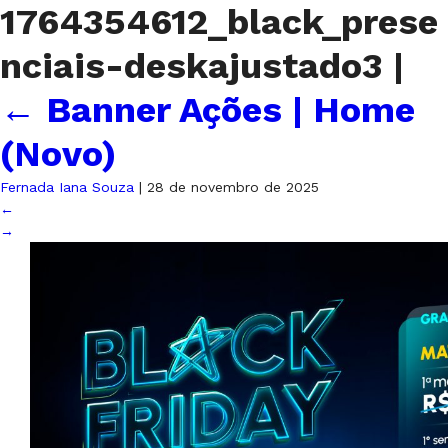
1764354612_black_prese
nciais-deskajustado3
|
←
Banner Ações | Home
(Novo)
Fernada Iana Souza
|
28 de novembro de 2025
←
→