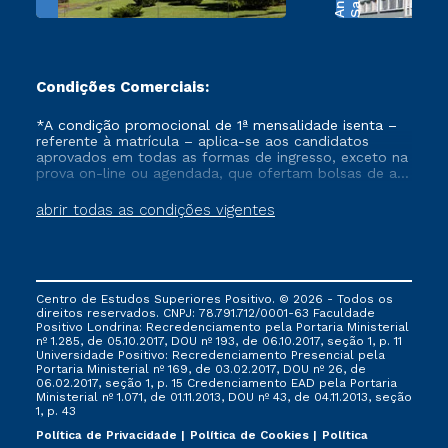
Condições Comerciais:
*A condição promocional de 1ª mensalidade isenta –
referente à matrícula – aplica-se aos candidatos
aprovados em todas as formas de ingresso, exceto na
prova on-line ou agendada, que ofertam bolsas de até
50% de desconto, ambos ingressantes no semestre
vigente, que ainda não tenham efetivado e/ou não
abrir todas as condições vigentes
tenham cancelado ou trancado sua matrícula em uma
das Instituições da Cruzeiro do Sul Educacional, no
período de um ano. Tais condições não se aplicam
aos cursos de Medicina, e também para matriculados
via FIES, Prouni e outros programas governamentais, e
Centro de Estudos Superiores Positivo. © 2026 - Todos os
não se acumula com nenhuma outra campanha
direitos reservados. CNPJ: 78.791.712/0001-63 Faculdade
ofertada pela Instituição.
Positivo Londrina: Recredenciamento pela Portaria Ministerial
nº 1.285, de 05.10.2017, DOU nº 193, de 06.10.2017, seção 1, p. 11
Universidade Positivo: Recredenciamento Presencial ​pela
Portaria Ministerial nº 169, de 03.02.2017, DOU nº 26, de
06.02.2017, seção 1, p. 15 Credenciamento EAD pela Portaria
Ministerial nº 1.071, de 01.11.2013, DOU nº 43, de 04.11.2013, seção
1, p. 43
Política de Privacidade
Política de Cookies
Política