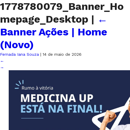
1778780079_Banner_Ho
mepage_Desktop
|
←
Banner Ações | Home
(Novo)
Fernada Iana Souza
|
14 de maio de 2026
←
→