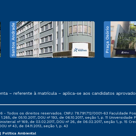
Santos Andrade
Praça Osório
e exposto no contrato de prestação de serviços
 – referente à matrícula – aplica-se aos candidatos aprovados 
6 - Todos os direitos reservados. CNPJ: 78.791.712/0001-63 Faculdade Posi
.285, de 05.10.2017, DOU nº 193, de 06.10.2017, seção 1, p. 11 Universidade P
nisterial nº 169, de 03.02.2017, DOU nº 26, de 06.02.2017, seção 1, p. 15 
 DOU nº 43, de 04.11.2013, seção 1, p. 43
Política Ambiental