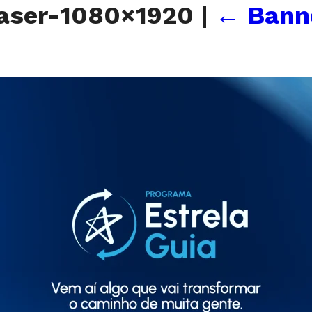
aser-1080×1920
|
←
Bann