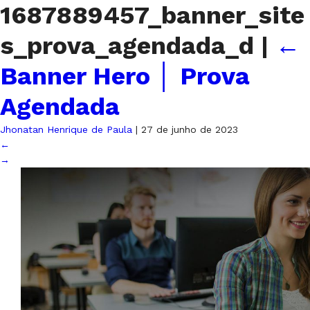
1687889457_banner_site
s_prova_agendada_d
|
←
Banner Hero │ Prova
Agendada
Jhonatan Henrique de Paula
|
27 de junho de 2023
←
→