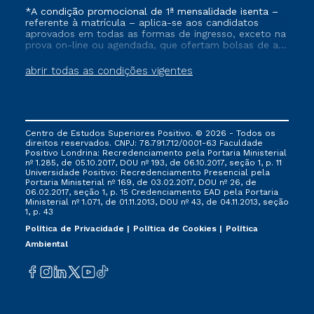
*A condição promocional de 1ª mensalidade isenta –
referente à matrícula – aplica-se aos candidatos
aprovados em todas as formas de ingresso, exceto na
prova on-line ou agendada, que ofertam bolsas de até
50% de desconto, ambos ingressantes no semestre
vigente, que ainda não tenham efetivado e/ou não
abrir todas as condições vigentes
tenham cancelado ou trancado sua matrícula em uma
das Instituições da Cruzeiro do Sul Educacional, no
período de um ano. Tais condições não se aplicam
aos cursos de Medicina, e também para matriculados
via FIES, Prouni e outros programas governamentais, e
Centro de Estudos Superiores Positivo. © 2026 - Todos os
não se acumula com nenhuma outra campanha
direitos reservados. CNPJ: 78.791.712/0001-63 Faculdade
ofertada pela Instituição.
Positivo Londrina: Recredenciamento pela Portaria Ministerial
nº 1.285, de 05.10.2017, DOU nº 193, de 06.10.2017, seção 1, p. 11
Universidade Positivo: Recredenciamento Presencial ​pela
Portaria Ministerial nº 169, de 03.02.2017, DOU nº 26, de
06.02.2017, seção 1, p. 15 Credenciamento EAD pela Portaria
Ministerial nº 1.071, de 01.11.2013, DOU nº 43, de 04.11.2013, seção
1, p. 43
Política de Privacidade
Política de Cookies
Política
Ambiental