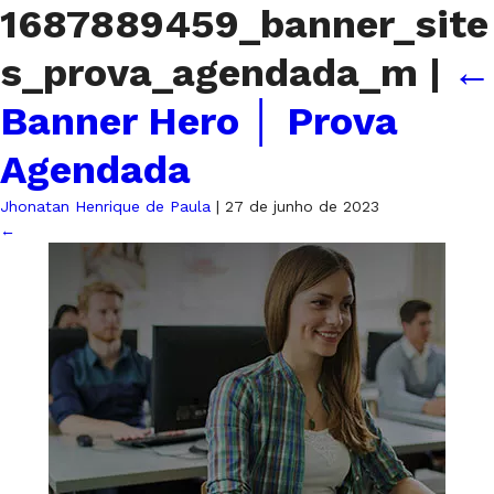
1687889459_banner_site
s_prova_agendada_m
|
←
Banner Hero │ Prova
Agendada
Jhonatan Henrique de Paula
|
27 de junho de 2023
←