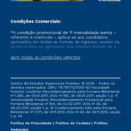
Condições Comerciais:
*A condição promocional de 1ª mensalidade isenta –
referente à matrícula – aplica-se aos candidatos
aprovados em todas as formas de ingresso, exceto na
prova on-line ou agendada, que ofertam bolsas de até
50% de desconto, ambos ingressantes no semestre
vigente, que ainda não tenham efetivado e/ou não
abrir todas as condições vigentes
tenham cancelado ou trancado sua matrícula em uma
das Instituições da Cruzeiro do Sul Educacional, no
período de um ano. Tais condições não se aplicam
aos cursos de Medicina, e também para matriculados
via FIES, Prouni e outros programas governamentais, e
Centro de Estudos Superiores Positivo. © 2026 - Todos os
não se acumula com nenhuma outra campanha
direitos reservados. CNPJ: 78.791.712/0001-63 Faculdade
ofertada pela Instituição.
Positivo Londrina: Recredenciamento pela Portaria Ministerial
nº 1.285, de 05.10.2017, DOU nº 193, de 06.10.2017, seção 1, p. 11
Universidade Positivo: Recredenciamento Presencial ​pela
Portaria Ministerial nº 169, de 03.02.2017, DOU nº 26, de
06.02.2017, seção 1, p. 15 Credenciamento EAD pela Portaria
Ministerial nº 1.071, de 01.11.2013, DOU nº 43, de 04.11.2013, seção
1, p. 43
Política de Privacidade
Política de Cookies
Política
Ambiental