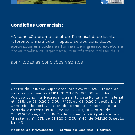
Condições Comerciais:
*A condição promocional de 1ª mensalidade isenta –
referente à matrícula – aplica-se aos candidatos
aprovados em todas as formas de ingresso, exceto na
prova on-line ou agendada, que ofertam bolsas de até
50% de desconto, ambos ingressantes no semestre
vigente, que ainda não tenham efetivado e/ou não
abrir todas as condições vigentes
tenham cancelado ou trancado sua matrícula em uma
das Instituições da Cruzeiro do Sul Educacional, no
período de um ano. Tais condições não se aplicam
aos cursos de Medicina, e também para matriculados
via FIES, Prouni e outros programas governamentais, e
Centro de Estudos Superiores Positivo. © 2026 - Todos os
não se acumula com nenhuma outra campanha
direitos reservados. CNPJ: 78.791.712/0001-63 Faculdade
ofertada pela Instituição.
Positivo Londrina: Recredenciamento pela Portaria Ministerial
nº 1.285, de 05.10.2017, DOU nº 193, de 06.10.2017, seção 1, p. 11
Universidade Positivo: Recredenciamento Presencial ​pela
Portaria Ministerial nº 169, de 03.02.2017, DOU nº 26, de
06.02.2017, seção 1, p. 15 Credenciamento EAD pela Portaria
Ministerial nº 1.071, de 01.11.2013, DOU nº 43, de 04.11.2013, seção
1, p. 43
Política de Privacidade
Política de Cookies
Política