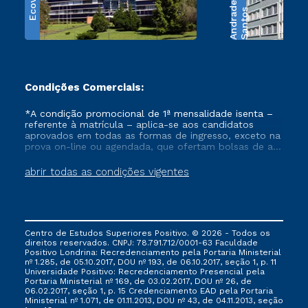
Ecoville
e
S
a
n
t
o
s
A
n
d
r
a
d
Condições Comerciais:
*A condição promocional de 1ª mensalidade isenta –
referente à matrícula – aplica-se aos candidatos
aprovados em todas as formas de ingresso, exceto na
prova on-line ou agendada, que ofertam bolsas de até
50% de desconto, ambos ingressantes no semestre
vigente, que ainda não tenham efetivado e/ou não
abrir todas as condições vigentes
tenham cancelado ou trancado sua matrícula em uma
das Instituições da Cruzeiro do Sul Educacional, no
período de um ano. Tais condições não se aplicam
aos cursos de Medicina, e também para matriculados
via FIES, Prouni e outros programas governamentais, e
Centro de Estudos Superiores Positivo. © 2026 - Todos os
não se acumula com nenhuma outra campanha
direitos reservados. CNPJ: 78.791.712/0001-63 Faculdade
ofertada pela Instituição.
Positivo Londrina: Recredenciamento pela Portaria Ministerial
nº 1.285, de 05.10.2017, DOU nº 193, de 06.10.2017, seção 1, p. 11
Universidade Positivo: Recredenciamento Presencial ​pela
Portaria Ministerial nº 169, de 03.02.2017, DOU nº 26, de
06.02.2017, seção 1, p. 15 Credenciamento EAD pela Portaria
Ministerial nº 1.071, de 01.11.2013, DOU nº 43, de 04.11.2013, seção