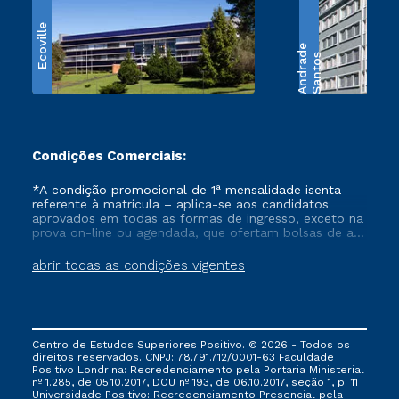
Ecoville
e
S
a
n
t
o
s
A
n
d
r
a
d
Condições Comerciais:
*A condição promocional de 1ª mensalidade isenta –
referente à matrícula – aplica-se aos candidatos
aprovados em todas as formas de ingresso, exceto na
prova on-line ou agendada, que ofertam bolsas de até
50% de desconto, ambos ingressantes no semestre
vigente, que ainda não tenham efetivado e/ou não
abrir todas as condições vigentes
tenham cancelado ou trancado sua matrícula em uma
das Instituições da Cruzeiro do Sul Educacional, no
período de um ano. Tais condições não se aplicam
aos cursos de Medicina, e também para matriculados
via FIES, Prouni e outros programas governamentais, e
Centro de Estudos Superiores Positivo. © 2026 - Todos os
não se acumula com nenhuma outra campanha
direitos reservados. CNPJ: 78.791.712/0001-63 Faculdade
ofertada pela Instituição.
Positivo Londrina: Recredenciamento pela Portaria Ministerial
nº 1.285, de 05.10.2017, DOU nº 193, de 06.10.2017, seção 1, p. 11
Universidade Positivo: Recredenciamento Presencial ​pela