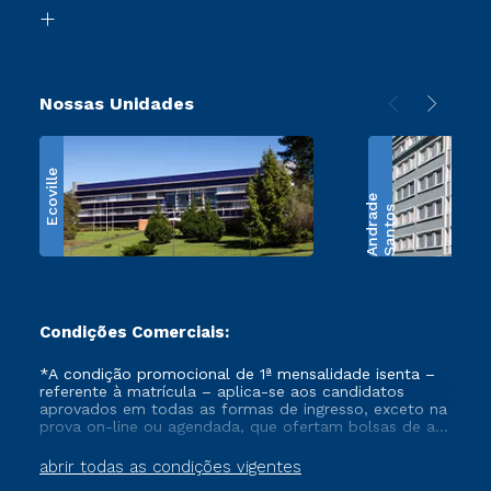
Biblioteca
Retorne ao Curso
Nossas Unidades
Ecoville
e
S
a
n
t
o
s
A
n
d
r
a
d
Condições Comerciais:
*A condição promocional de 1ª mensalidade isenta –
referente à matrícula – aplica-se aos candidatos
aprovados em todas as formas de ingresso, exceto na
prova on-line ou agendada, que ofertam bolsas de até
50% de desconto, ambos ingressantes no semestre
vigente, que ainda não tenham efetivado e/ou não
abrir todas as condições vigentes
tenham cancelado ou trancado sua matrícula em uma