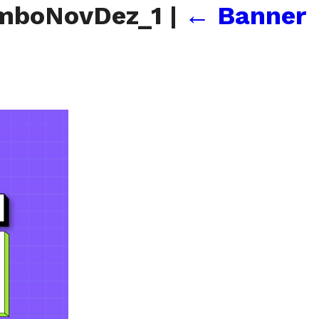
omboNovDez_1
|
←
Banner