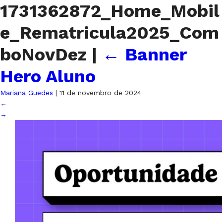
1731362872_Home_Mobil
e_Rematricula2025_Com
boNovDez
|
←
Banner
Hero Aluno
Mariana Guedes
|
11 de novembro de 2024
←
→