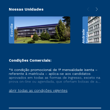
Nossas Unidades
Ecoville
e
S
a
n
t
o
s
A
n
d
r
a
d
Condições Comerciais:
*A condição promocional de 1ª mensalidade isenta –
referente à matrícula – aplica-se aos candidatos
aprovados em todas as formas de ingresso, exceto na
prova on-line ou agendada, que ofertam bolsas de até
50% de desconto, ambos ingressantes no semestre
vigente, que ainda não tenham efetivado e/ou não
abrir todas as condições vigentes
tenham cancelado ou trancado sua matrícula em uma
das Instituições da Cruzeiro do Sul Educacional, no
período de um ano. Tais condições não se aplicam
aos cursos de Medicina, e também para matriculados
via FIES, Prouni e outros programas governamentais, e