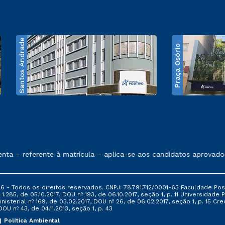
Santos Andrade
Praça Osório
e exposto no contrato de prestação de serviços
– referente à matrícula – aplica-se aos candidatos aprovados e
6 - Todos os direitos reservados. CNPJ: 78.791.712/0001-63 Faculdade Posi
.285, de 05.10.2017, DOU nº 193, de 06.10.2017, seção 1, p. 11 Universidade P
nisterial nº 169, de 03.02.2017, DOU nº 26, de 06.02.2017, seção 1, p. 15 
 DOU nº 43, de 04.11.2013, seção 1, p. 43
Política Ambiental