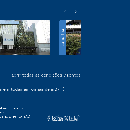
Londrina
abrir todas as condições vigentes
m todas as formas de ingresso, exceto na prova on-line ou agen
**Semipresencial é um formato do E
tivo Londrina:
ositivo:
Credenciamento EAD