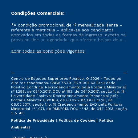
Condições Comerciais:
*A condição promocional de 1ª mensalidade isenta –
referente à matrícula – aplica-se aos candidatos
aprovados em todas as formas de ingresso, exceto na
prova on-line ou agendada, que ofertam bolsas de até
50% de desconto, ambos ingressantes no semestre
vigente, que ainda não tenham efetivado e/ou não
abrir todas as condições vigentes
tenham cancelado ou trancado sua matrícula em uma
das Instituições da Cruzeiro do Sul Educacional, no
período de um ano. Tais condições não se aplicam
aos cursos de Medicina, e também para matriculados
via FIES, Prouni e outros programas governamentais, e
Centro de Estudos Superiores Positivo. © 2026 - Todos os
não se acumula com nenhuma outra campanha
direitos reservados. CNPJ: 78.791.712/0001-63 Faculdade
ofertada pela Instituição.
Positivo Londrina: Recredenciamento pela Portaria Ministerial
nº 1.285, de 05.10.2017, DOU nº 193, de 06.10.2017, seção 1, p. 11
Universidade Positivo: Recredenciamento Presencial ​pela
Portaria Ministerial nº 169, de 03.02.2017, DOU nº 26, de
06.02.2017, seção 1, p. 15 Credenciamento EAD pela Portaria
Ministerial nº 1.071, de 01.11.2013, DOU nº 43, de 04.11.2013, seção
1, p. 43
Política de Privacidade
Política de Cookies
Política
Ambiental