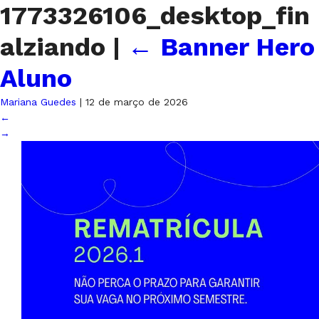
1773326106_desktop_fin
alziando
|
←
Banner Hero
Aluno
Mariana Guedes
|
12 de março de 2026
←
→