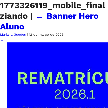
1773326119_mobile_final
ziando
|
←
Banner Hero
Aluno
Mariana Guedes
|
12 de março de 2026
←