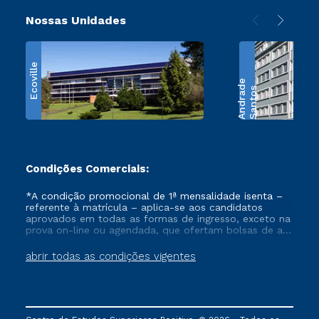
Nossas Unidades
Ecoville
e
S
a
n
t
o
s
A
n
d
r
a
d
Condições Comerciais:
*A condição promocional de 1ª mensalidade isenta –
referente à matrícula – aplica-se aos candidatos
aprovados em todas as formas de ingresso, exceto na
prova on-line ou agendada, que ofertam bolsas de até
50% de desconto, ambos ingressantes no semestre
vigente, que ainda não tenham efetivado e/ou não
abrir todas as condições vigentes
tenham cancelado ou trancado sua matrícula em uma
das Instituições da Cruzeiro do Sul Educacional, no
período de um ano. Tais condições não se aplicam
aos cursos de Medicina, e também para matriculados
via FIES, Prouni e outros programas governamentais, e