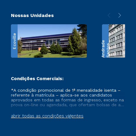
Nossas Unidades
Ecoville
e
S
a
n
t
o
s
A
n
d
r
a
d
Condições Comerciais:
*A condição promocional de 1ª mensalidade isenta –
referente à matrícula – aplica-se aos candidatos
aprovados em todas as formas de ingresso, exceto na
prova on-line ou agendada, que ofertam bolsas de até
50% de desconto, ambos ingressantes no semestre
vigente, que ainda não tenham efetivado e/ou não
abrir todas as condições vigentes
tenham cancelado ou trancado sua matrícula em uma
das Instituições da Cruzeiro do Sul Educacional, no
período de um ano. Tais condições não se aplicam
aos cursos de Medicina, e também para matriculados