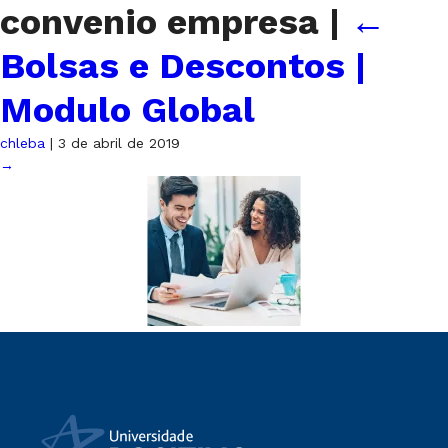
convenio empresa
|
←
Bolsas e Descontos |
Modulo Global
chleba
|
3 de abril de 2019
→