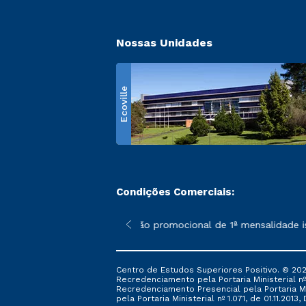
Nossas Unidades
Ecoville
Condições Comerciais:
 poderão sofrer alterações nos períodos de rematrícula conform
*A condição promocional de 1ª mensalidade ise
Centro de Estudos Superiores Positivo. © 202
Recredenciamento pela Portaria Ministerial nº 1
Recredenciamento Presencial ​pela Portaria Mi
pela Portaria Ministerial nº 1.071, de 01.11.2013,