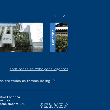
Londrina
abrir todas as condições vigentes
s em todas as formas de ingresso, exceto na prova on-line ou a
**Semipresencial é um formato do E
tivo Londrina:
ositivo:
Credenciamento EAD