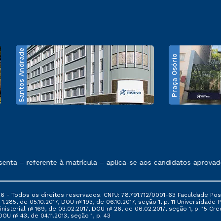
Santos Andrade
Praça Osório
e exposto no contrato de prestação de serviços
nta – referente à matrícula – aplica-se aos candidatos aprovado
6 - Todos os direitos reservados. CNPJ: 78.791.712/0001-63 Faculdade Posi
.285, de 05.10.2017, DOU nº 193, de 06.10.2017, seção 1, p. 11 Universidade P
nisterial nº 169, de 03.02.2017, DOU nº 26, de 06.02.2017, seção 1, p. 15 
 DOU nº 43, de 04.11.2013, seção 1, p. 43