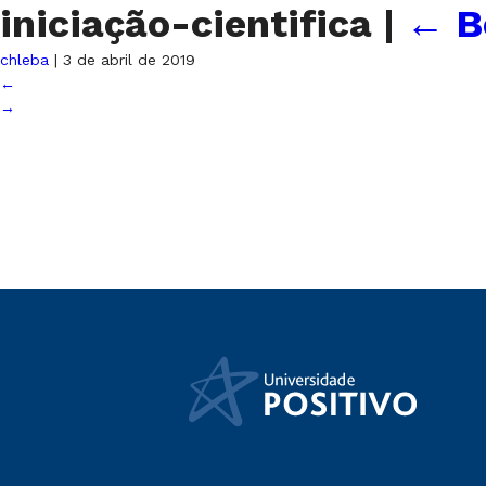
iniciação-cientifica
|
←
B
chleba
|
3 de abril de 2019
←
→