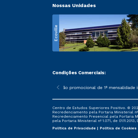
Nossas Unidades
Ecoville
Condições Comerciais:
 poderão sofrer alterações nos períodos de rematrícula conform
*A condição promocional de 1ª mensalidade ise
Centro de Estudos Superiores Positivo. © 202
Recredenciamento pela Portaria Ministerial nº 1
Recredenciamento Presencial ​pela Portaria Mi
pela Portaria Ministerial nº 1.071, de 01.11.2013,
Política de Privacidade
Política de Cookies