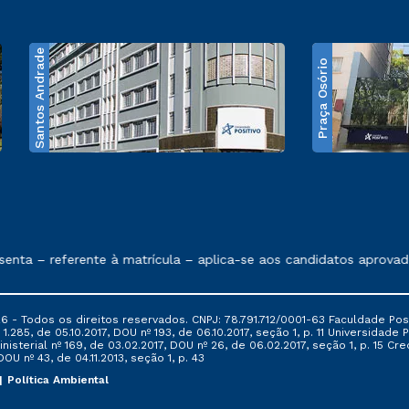
Santos Andrade
Praça Osório
e exposto no contrato de prestação de serviços
nta – referente à matrícula – aplica-se aos candidatos aprovad
6 - Todos os direitos reservados. CNPJ: 78.791.712/0001-63 Faculdade Posi
.285, de 05.10.2017, DOU nº 193, de 06.10.2017, seção 1, p. 11 Universidade P
nisterial nº 169, de 03.02.2017, DOU nº 26, de 06.02.2017, seção 1, p. 15 
 DOU nº 43, de 04.11.2013, seção 1, p. 43
Política Ambiental