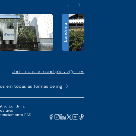
Londrina
abrir todas as condições vigentes
os em todas as formas de ingresso, exceto na prova on-line ou a
**Semipresencial é um formato do E
tivo Londrina:
ositivo:
Credenciamento EAD