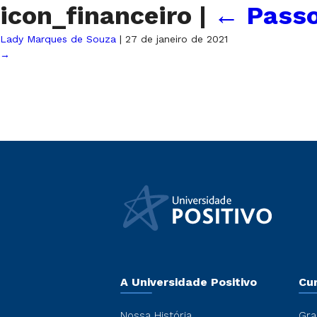
icon_financeiro
|
←
Passo
Lady Marques de Souza
|
27 de janeiro de 2021
→
A Universidade Positivo
Cu
Nossa História
Gra