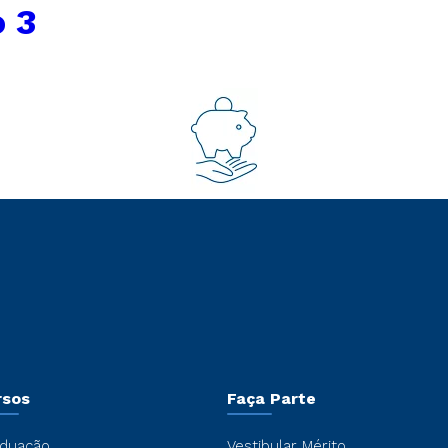
 3
rsos
Faça Parte
duação
Vestibular Mérito