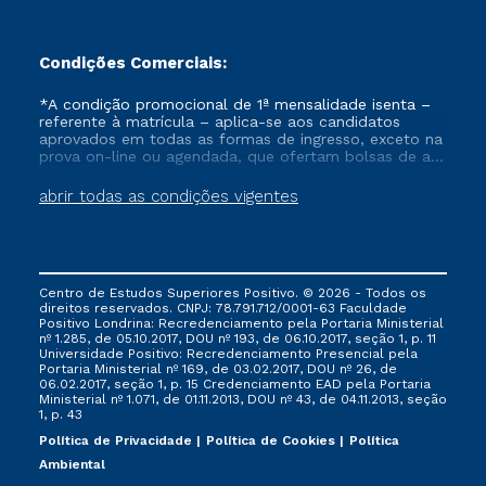
Condições Comerciais:
*A condição promocional de 1ª mensalidade isenta –
referente à matrícula – aplica-se aos candidatos
aprovados em todas as formas de ingresso, exceto na
prova on-line ou agendada, que ofertam bolsas de até
50% de desconto, ambos ingressantes no semestre
vigente, que ainda não tenham efetivado e/ou não
abrir todas as condições vigentes
tenham cancelado ou trancado sua matrícula em uma
das Instituições da Cruzeiro do Sul Educacional, no
período de um ano. Tais condições não se aplicam
aos cursos de Medicina, e também para matriculados
via FIES, Prouni e outros programas governamentais, e
Centro de Estudos Superiores Positivo. © 2026 - Todos os
não se acumula com nenhuma outra campanha
direitos reservados. CNPJ: 78.791.712/0001-63 Faculdade
ofertada pela Instituição.
Positivo Londrina: Recredenciamento pela Portaria Ministerial
nº 1.285, de 05.10.2017, DOU nº 193, de 06.10.2017, seção 1, p. 11
Universidade Positivo: Recredenciamento Presencial ​pela
Portaria Ministerial nº 169, de 03.02.2017, DOU nº 26, de
06.02.2017, seção 1, p. 15 Credenciamento EAD pela Portaria
Ministerial nº 1.071, de 01.11.2013, DOU nº 43, de 04.11.2013, seção
1, p. 43
Política de Privacidade
Política de Cookies
Política
Ambiental