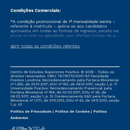
Condições Comerciais:
*A condição promocional de 1ª mensalidade isenta –
referente à matrícula – aplica-se aos candidatos
aprovados em todas as formas de ingresso, exceto na
prova on-line ou agendada, que ofertam bolsas de até
50% de desconto, ambos ingressantes no semestre
vigente, que ainda não tenham efetivado e/ou não
abrir todas as condições vigentes
tenham cancelado ou trancado sua matrícula em uma
das Instituições da Cruzeiro do Sul Educacional, no
período de um ano. Tais condições não se aplicam
aos cursos de Medicina, e também para matriculados
via FIES, Prouni e outros programas governamentais, e
Centro de Estudos Superiores Positivo. © 2026 - Todos os
não se acumula com nenhuma outra campanha
direitos reservados. CNPJ: 78.791.712/0001-63 Faculdade
ofertada pela Instituição.
Positivo Londrina: Recredenciamento pela Portaria Ministerial
nº 1.285, de 05.10.2017, DOU nº 193, de 06.10.2017, seção 1, p. 11
Universidade Positivo: Recredenciamento Presencial ​pela
Portaria Ministerial nº 169, de 03.02.2017, DOU nº 26, de
06.02.2017, seção 1, p. 15 Credenciamento EAD pela Portaria
Ministerial nº 1.071, de 01.11.2013, DOU nº 43, de 04.11.2013, seção
1, p. 43
Política de Privacidade
Política de Cookies
Política
Ambiental