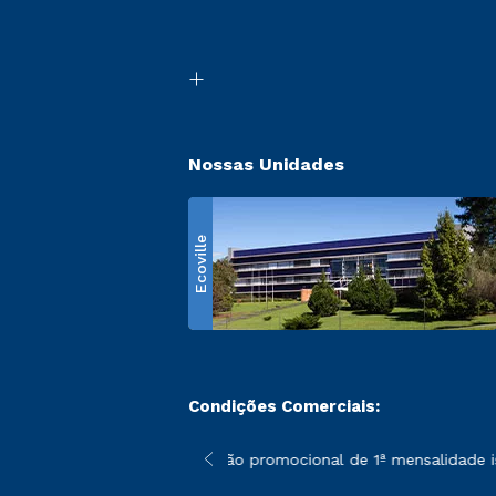
Nossas Unidades
Ecoville
Condições Comerciais:
 poderão sofrer alterações nos períodos de rematrícula conform
*A condição promocional de 1ª mensalidade isent