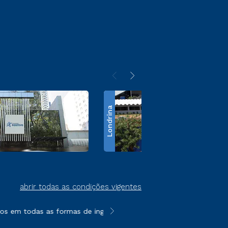
Londrina
abrir todas as condições vigentes
em todas as formas de ingresso, exceto na prova on-line ou age
**Semipresencial é um formato do E