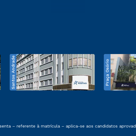
Santos Andrade
Praça Osório
e exposto no contrato de prestação de serviços
a – referente à matrícula – aplica-se aos candidatos aprovados 