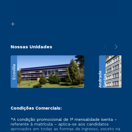
Canais de Atendimento
Segunda Graduação
Acessibilidade
Transferência
Biblioteca
Retorne ao Curso
Nossas Unidades
Ecoville
e
S
a
n
t
o
s
A
n
d
r
a
d
Condições Comerciais:
*A condição promocional de 1ª mensalidade isenta –
referente à matrícula – aplica-se aos candidatos
aprovados em todas as formas de ingresso, exceto na