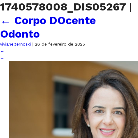
1740578008_DIS05267
|
←
Corpo DOcente
Odonto
viviane.ternoski
|
26 de fevereiro de 2025
←
→