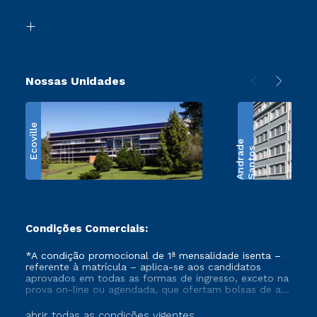
Transferência
Biblioteca
Retorne ao Curso
Nossas Unidades
Ecoville
e
S
a
n
t
o
s
A
n
d
r
a
d
Condições Comerciais:
*A condição promocional de 1ª mensalidade isenta –
referente à matrícula – aplica-se aos candidatos
aprovados em todas as formas de ingresso, exceto na
prova on-line ou agendada, que ofertam bolsas de até
50% de desconto, ambos ingressantes no semestre
vigente, que ainda não tenham efetivado e/ou não
abrir todas as condições vigentes