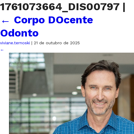
1761073664_DIS00797
|
←
Corpo DOcente
Odonto
viviane.ternoski
|
21 de outubro de 2025
←