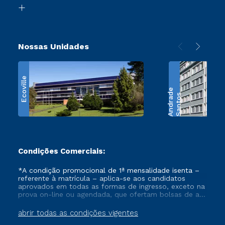
Biblioteca
Retorne ao Curso
Nossas Unidades
Ecoville
e
S
a
n
t
o
s
A
n
d
r
a
d
Condições Comerciais:
*A condição promocional de 1ª mensalidade isenta –
referente à matrícula – aplica-se aos candidatos
aprovados em todas as formas de ingresso, exceto na
prova on-line ou agendada, que ofertam bolsas de até
50% de desconto, ambos ingressantes no semestre
vigente, que ainda não tenham efetivado e/ou não
abrir todas as condições vigentes
tenham cancelado ou trancado sua matrícula em uma