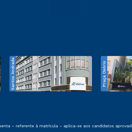
Santos Andrade
Praça Osório
e exposto no contrato de prestação de serviços
ta – referente à matrícula – aplica-se aos candidatos aprovado