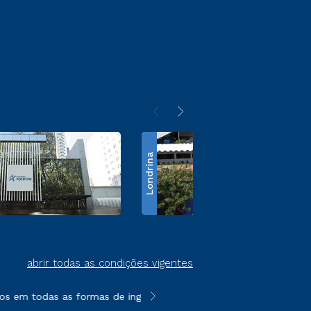
Londrina
abrir todas as condições vigentes
s em todas as formas de ingresso, exceto na prova on-line ou a
**Semipresencial é um formato do E