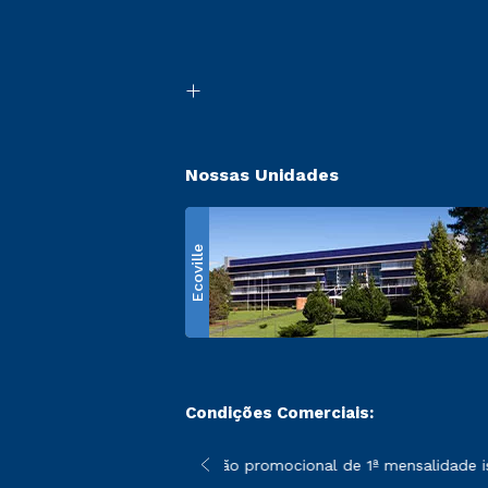
Nossas Unidades
Ecoville
Condições Comerciais:
 poderão sofrer alterações nos períodos de rematrícula conform
*A condição promocional de 1ª mensalidade isen