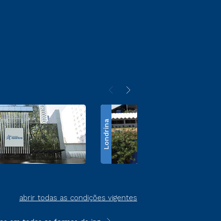
Londrina
abrir todas as condições vigentes