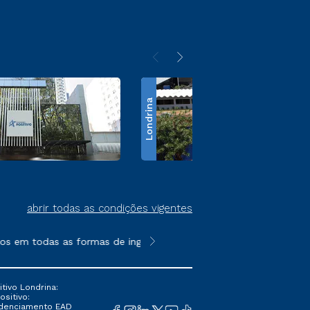
Londrina
abrir todas as condições vigentes
s em todas as formas de ingresso, exceto na prova on-line ou a
**Semipresencial é um formato do E
tivo Londrina:
ositivo:
Credenciamento EAD