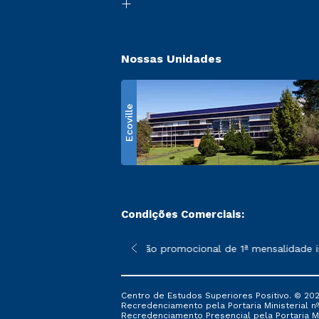
Nossas Unidades
Ecoville
Condições Comerciais:
 poderão sofrer alterações nos períodos de rematrícula conform
*A condição promocional de 1ª mensalidade isen
Centro de Estudos Superiores Positivo. © 202
Recredenciamento pela Portaria Ministerial nº 1
Recredenciamento Presencial ​pela Portaria Mi