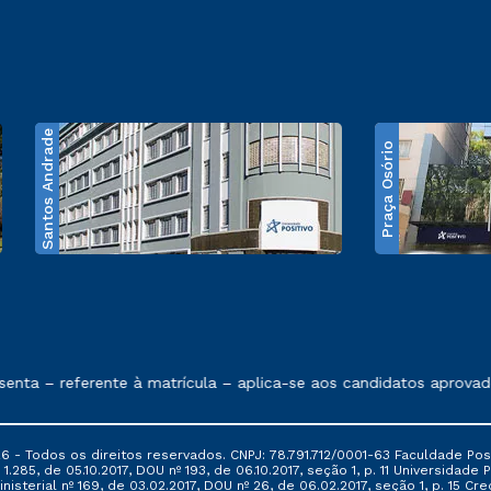
Santos Andrade
Praça Osório
e exposto no contrato de prestação de serviços
ta – referente à matrícula – aplica-se aos candidatos aprovado
6 - Todos os direitos reservados. CNPJ: 78.791.712/0001-63 Faculdade Posi
.285, de 05.10.2017, DOU nº 193, de 06.10.2017, seção 1, p. 11 Universidade P
nisterial nº 169, de 03.02.2017, DOU nº 26, de 06.02.2017, seção 1, p. 15 