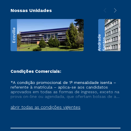
Nossas Unidades
Ecoville
e
S
a
n
t
o
s
A
n
d
r
a
d
Condições Comerciais:
*A condição promocional de 1ª mensalidade isenta –
referente à matrícula – aplica-se aos candidatos
aprovados em todas as formas de ingresso, exceto na
prova on-line ou agendada, que ofertam bolsas de até
50% de desconto, ambos ingressantes no semestre
vigente, que ainda não tenham efetivado e/ou não
abrir todas as condições vigentes
tenham cancelado ou trancado sua matrícula em uma
das Instituições da Cruzeiro do Sul Educacional, no
período de um ano. Tais condições não se aplicam
aos cursos de Medicina, e também para matriculados
via FIES, Prouni e outros programas governamentais, e