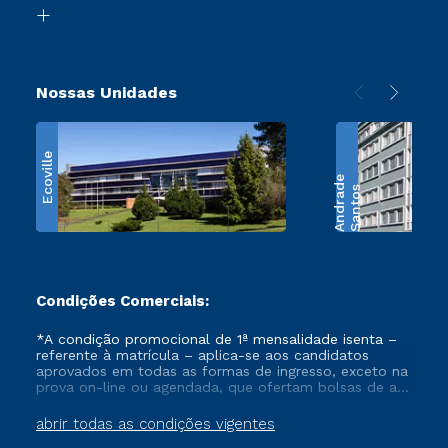
Biblioteca
Retorne ao Curso
Nossas Unidades
Ecoville
e
S
a
n
t
o
s
A
n
d
r
a
d
Condições Comerciais:
*A condição promocional de 1ª mensalidade isenta –
referente à matrícula – aplica-se aos candidatos
aprovados em todas as formas de ingresso, exceto na
prova on-line ou agendada, que ofertam bolsas de até
50% de desconto, ambos ingressantes no semestre
vigente, que ainda não tenham efetivado e/ou não
abrir todas as condições vigentes
tenham cancelado ou trancado sua matrícula em uma